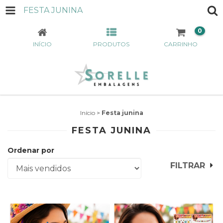
FESTA JUNINA
0
INÍCIO
PRODUTOS
CARRINHO
Início
>
Festa junina
FESTA JUNINA
Ordenar por
FILTRAR